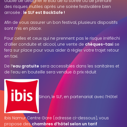
oublié de désigner le Bob de la soirée ou de prendre
des risques inutiles après une soirée festivalière bien
arrosée :
le SLF est BackSafe !
Afin de vous assurer un bon festival, plusieurs dispositifs
sont mis en place:
Pour celles et ceux qui ne prennent pas le risque irréfléchi
d’allier conduite et alcool, une vente de
chèques-taxi
se
fera sur place pour vous aider à régler votre trajet retour
en taxi.
De l
‘eau gratuite
sera accessibles dans les sanitaires et
de l’eau en bouteille sera vendue à prix réduit
Sinon, le SLF, en partenariat avec l’Hôtel
Ibis Namur Centre Gare (adresse ci-dessous), vous
propose des
chambres d’hôtel selon un tarif