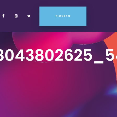
TICKETS
8043802625_5