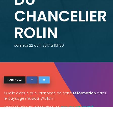
CHANCELIER
ROLIN
samedi 22 avril 2017 à 15h30
PARTAGEZ
Quelle claque que l’annonce de cette
reformation
dans
le paysage musical Wallon !
Après 20 ans de dissolution, ce
groupe alternatif
namurois
choisi le Saint-Louis Festival pour tâter à