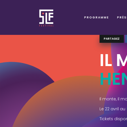
PROGRAMME
PRÉS
PARTAGEZ
IL 
HE
Il monte, il 
Le 22 avril au
Tickets dispon